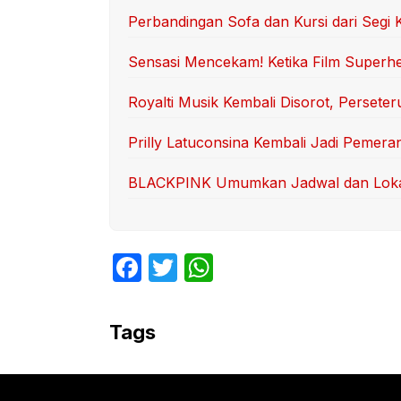
Perbandingan Sofa dan Kursi dari Seg
Sensasi Mencekam! Ketika Film Superh
Royalti Musik Kembali Disorot, Persete
Prilly Latuconsina Kembali Jadi Pemer
BLACKPINK Umumkan Jadwal dan Lokasi
F
T
W
a
w
h
c
itt
at
Tags
e
er
s
b
A