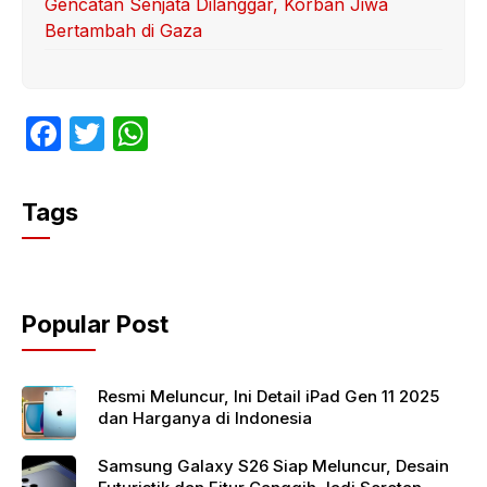
Gencatan Senjata Dilanggar, Korban Jiwa
Bertambah di Gaza
F
T
W
a
w
h
c
itt
at
Tags
e
er
s
b
A
o
p
Popular Post
o
p
k
Resmi Meluncur, Ini Detail iPad Gen 11 2025
dan Harganya di Indonesia
Samsung Galaxy S26 Siap Meluncur, Desain