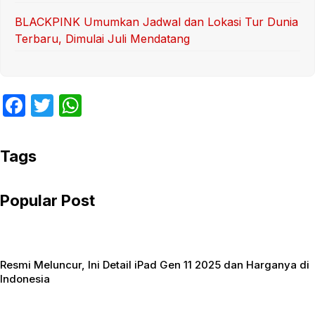
BLACKPINK Umumkan Jadwal dan Lokasi Tur Dunia
Terbaru, Dimulai Juli Mendatang
F
T
W
a
w
h
c
itt
at
Tags
e
er
s
b
A
Popular Post
o
p
o
p
k
Resmi Meluncur, Ini Detail iPad Gen 11 2025 dan Harganya di
Indonesia