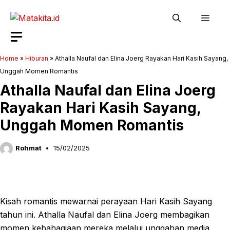
Langsung
Men
ke
isi
Home
»
Hiburan
»
Athalla Naufal dan Elina Joerg Rayakan Hari Kasih Sayang,
Unggah Momen Romantis
Athalla Naufal dan Elina Joerg
Rayakan Hari Kasih Sayang,
Unggah Momen Romantis
Rohmat
15/02/2025
Kisah romantis mewarnai perayaan Hari Kasih Sayang
tahun ini. Athalla Naufal dan Elina Joerg membagikan
momen kebahagiaan mereka melalui unggahan media