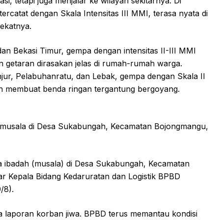
i, tetapi juga menjalar ke wilayah sekitarnya. Di
rcatat dengan Skala Intensitas III MMI, terasa nyata di
dekatnya.
an Bekasi Timur, gempa dengan intensitas II-III MMI
getaran dirasakan jelas di rumah-rumah warga.
jur, Pelabuhanratu, dan Lebak, gempa dengan Skala II
n membuat benda ringan tergantung bergoyang.
 musala di Desa Sukabungah, Kecamatan Bojongmangu,
arana ibadah (musala) di Desa Sukabungah, Kecamatan
ar Kepala Bidang Kedaruratan dan Logistik BPBD
/8).
a laporan korban jiwa. BPBD terus memantau kondisi