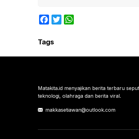
F
T
W
a
w
h
c
itt
at
Tags
e
er
s
b
A
o
p
o
p
k
Matakita.id menyajikan berita terbaru seputar
teknologi, olahraga dan berita viral.
makkasetiawan@outlook.com