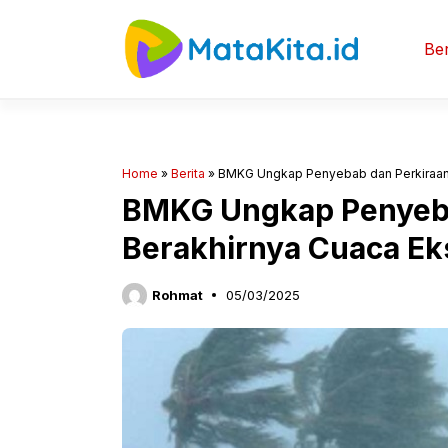
Langsung
ke
Ber
isi
Home
»
Berita
»
BMKG Ungkap Penyebab dan Perkiraan 
BMKG Ungkap Penyeba
Berakhirnya Cuaca Ek
Rohmat
05/03/2025