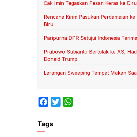
Cak Imin Tegaskan Pesan Keras ke Dir
Rencana Kirim Pasukan Perdamaian ke 
Biru
Paripurna DPR Setujui Indonesia Terima
Prabowo Subianto Bertolak ke AS, Had
Donald Trump
Larangan Sweeping Tempat Makan Saat 
F
T
W
a
w
h
c
itt
at
Tags
e
er
s