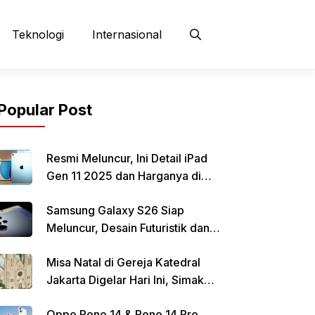
Teknologi
Internasional
Popular Post
Resmi Meluncur, Ini Detail iPad
Gen 11 2025 dan Harganya di
Indonesia
Samsung Galaxy S26 Siap
Meluncur, Desain Futuristik dan
Fitur Canggih Jadi Sorotan
Misa Natal di Gereja Katedral
Jakarta Digelar Hari Ini, Simak
Informasi Parkirnya
Oppo Reno 14 & Reno 14 Pro