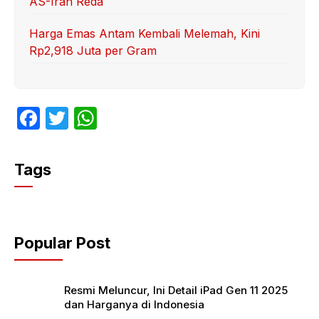
AS-Iran Reda
Harga Emas Antam Kembali Melemah, Kini
Rp2,918 Juta per Gram
F
T
W
a
w
h
c
itt
at
Tags
e
er
s
b
A
o
p
Popular Post
o
p
k
Resmi Meluncur, Ini Detail iPad Gen 11 2025
dan Harganya di Indonesia