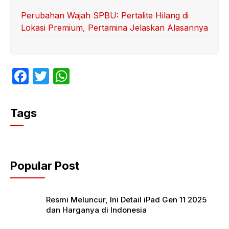
Perubahan Wajah SPBU: Pertalite Hilang di
Lokasi Premium, Pertamina Jelaskan Alasannya
F
T
W
a
w
h
c
itt
at
Tags
e
er
s
b
A
o
p
Popular Post
o
p
k
Resmi Meluncur, Ini Detail iPad Gen 11 2025
dan Harganya di Indonesia