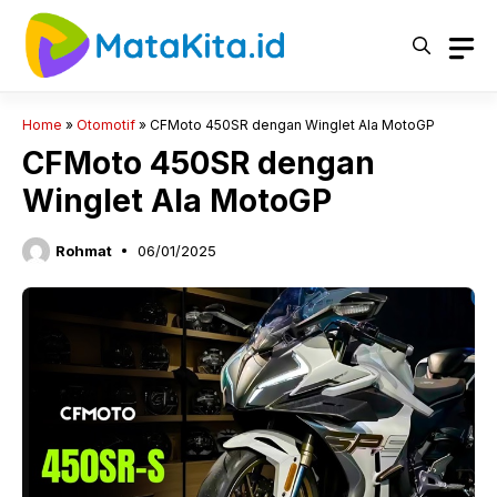
Langsung
ke
isi
Home
»
Otomotif
»
CFMoto 450SR dengan Winglet Ala MotoGP
CFMoto 450SR dengan
Winglet Ala MotoGP
Rohmat
06/01/2025