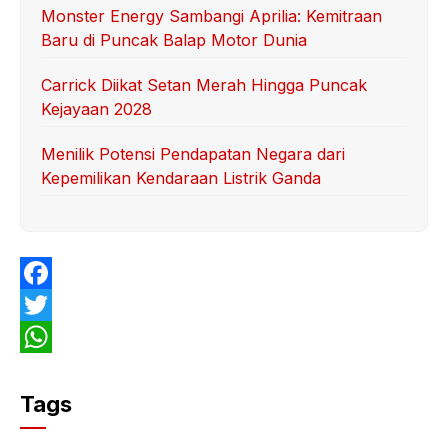
Monster Energy Sambangi Aprilia: Kemitraan
Baru di Puncak Balap Motor Dunia
Carrick Diikat Setan Merah Hingga Puncak
Kejayaan 2028
Menilik Potensi Pendapatan Negara dari
Kepemilikan Kendaraan Listrik Ganda
F
a
T
c
w
W
e
i
h
Tags
b
t
a