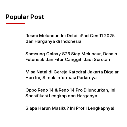
o
t
t
o
e
s
Popular Post
k
r
A
p
Resmi Meluncur, Ini Detail iPad Gen 11 2025
p
dan Harganya di Indonesia
Samsung Galaxy S26 Siap Meluncur, Desain
Futuristik dan Fitur Canggih Jadi Sorotan
Misa Natal di Gereja Katedral Jakarta Digelar
Hari Ini, Simak Informasi Parkirnya
Oppo Reno 14 & Reno 14 Pro Diluncurkan, Ini
Spesifikasi Lengkap dan Harganya
Siapa Harun Masiku? Ini Profil Lengkapnya!