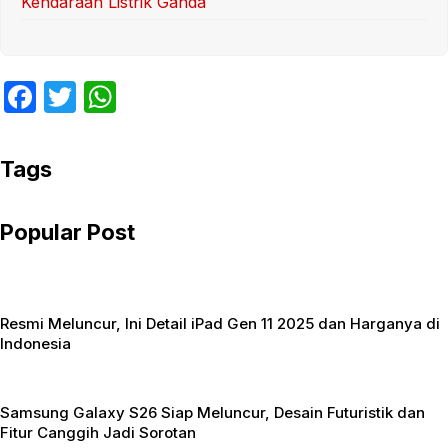
Kendaraan Listrik Ganda
F
T
W
a
w
h
c
itt
at
Tags
e
er
s
b
A
Popular Post
o
p
o
p
k
Resmi Meluncur, Ini Detail iPad Gen 11 2025 dan Harganya di
Indonesia
Samsung Galaxy S26 Siap Meluncur, Desain Futuristik dan
Fitur Canggih Jadi Sorotan