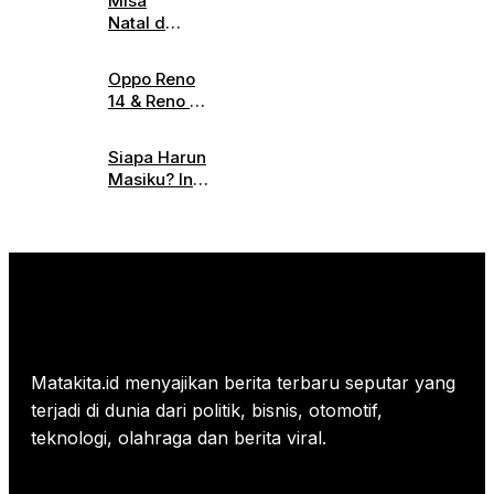
Misa
Desain
Indonesia
Natal di
Futuristik
Gereja
dan Fitur
Katedral
Canggih
Oppo Reno
Jakarta
Jadi
14 & Reno 14
Digelar
Sorotan
Pro
Hari Ini,
Diluncurkan,
Simak
Siapa Harun
Ini
Informasi
Masiku? Ini
Spesifikasi
Parkirnya
Profil
Lengkap
Lengkapnya!
dan
Harganya
Matakita.id menyajikan berita terbaru seputar yang
terjadi di dunia dari politik, bisnis, otomotif,
teknologi, olahraga dan berita viral.