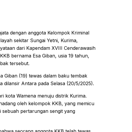
njata dengan anggota Kelompok Kriminal
layah sekitar Sungai Yetni, Kurima,
ataan dari Kapendam XVIII Cenderawasih
 KKB bernama Esa Giban, usia 19 tahun,
bak tersebut.
 Giban (19) tewas dalam baku tembak
 dilansir Antara pada Selasa (20/5/2025).
ri kota Wamena menuju distrik Kurima.
 dihadang oleh kelompok KKB, yang memicu
di sebuah pertarungan sengit yang
 bahwa seorang anggota KKB telah tewas