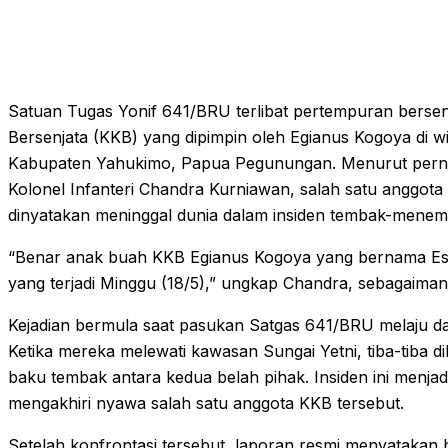
Satuan Tugas Yonif 641/BRU terlibat pertempuran berse
Bersenjata (KKB) yang dipimpin oleh Egianus Kogoya di wi
Kabupaten Yahukimo, Papua Pegunungan. Menurut perny
Kolonel Infanteri Chandra Kurniawan, salah satu anggota
dinyatakan meninggal dunia dalam insiden tembak-menem
“Benar anak buah KKB Egianus Kogoya yang bernama Esa
yang terjadi Minggu (18/5),” ungkap Chandra, sebagaimana
Kejadian bermula saat pasukan Satgas 641/BRU melaju da
Ketika mereka melewati kawasan Sungai Yetni, tiba-tiba
baku tembak antara kedua belah pihak. Insiden ini menja
mengakhiri nyawa salah satu anggota KKB tersebut.
Setelah konfrontasi tersebut, laporan resmi menyatakan