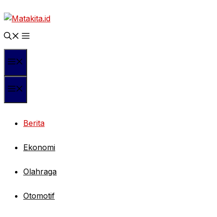
Langsung
ke
isi
Menu
Menu
Berita
Ekonomi
Olahraga
Otomotif