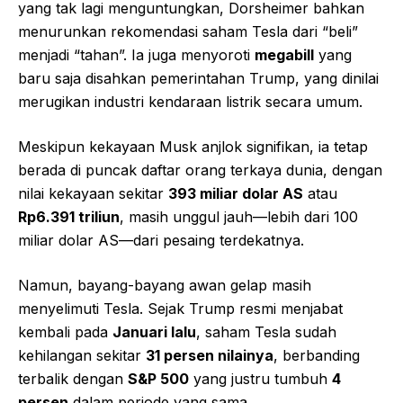
yang tak lagi menguntungkan, Dorsheimer bahkan
menurunkan rekomendasi saham Tesla dari “beli”
menjadi “tahan”. Ia juga menyoroti
megabill
yang
baru saja disahkan pemerintahan Trump, yang dinilai
merugikan industri kendaraan listrik secara umum.
Meskipun kekayaan Musk anjlok signifikan, ia tetap
berada di puncak daftar orang terkaya dunia, dengan
nilai kekayaan sekitar
393 miliar dolar AS
atau
Rp6.391 triliun
, masih unggul jauh—lebih dari 100
miliar dolar AS—dari pesaing terdekatnya.
Namun, bayang-bayang awan gelap masih
menyelimuti Tesla. Sejak Trump resmi menjabat
kembali pada
Januari lalu
, saham Tesla sudah
kehilangan sekitar
31 persen nilainya
, berbanding
terbalik dengan
S&P 500
yang justru tumbuh
4
persen
dalam periode yang sama.