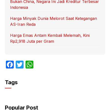
Bukan China, Negara Ini Jadi Kreditur Terbesar
Indonesia
Harga Minyak Dunia Melorot Saat Ketegangan
AS-Iran Reda
Harga Emas Antam Kembali Melemah, Kini
Rp2,918 Juta per Gram
F
T
W
a
w
h
c
itt
at
Tags
e
er
s
b
A
o
p
Popular Post