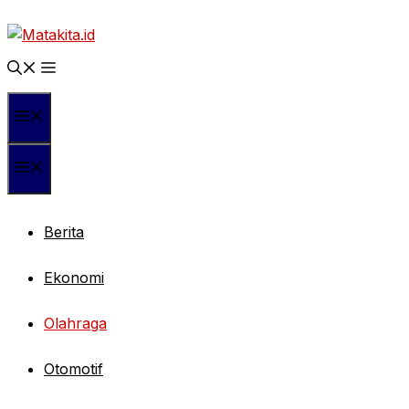
Langsung
ke
isi
Menu
Menu
Berita
Ekonomi
Olahraga
Otomotif