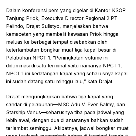
Dalam konferensi pers yang digelar di Kantor KSOP
Tanjung Priok, Executive Director Regional 2 PT
Pelindo, Drajat Sulistyo, menjelaskan bahwa
kemacetan yang membelit kawasan Priok hingga
meluas ke berbagai tempat disebabkan oleh
keterlambatan bongkar muat tiga kapal besar di
Pelabuhan NPCT 1. “Peningkatan volume ini
didominasi di satu terminal yaitu namanya NPCT 1,
NPCT 1 ini kedatangan kapal yang seharusnya kapal
ini sudah datang satu minggu lalu,” kata Drajat.
Drajat mengungkapkan bahwa tiga kapal yang
sandar di pelabuhan—MSC Adu V, Ever Balmy, dan
Starship Venus—seharusnya tiba pada jadwal yang
lebih awal, dengan dua di antaranya bahkan sudah
terlambat seminggu. Akibatnya, jadwal bongkar muat
yang terdesak menambah beban di terminal tersebut,