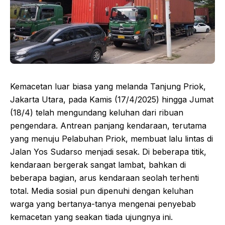
Kemacetan luar biasa yang melanda Tanjung Priok,
Jakarta Utara, pada Kamis (17/4/2025) hingga Jumat
(18/4) telah mengundang keluhan dari ribuan
pengendara. Antrean panjang kendaraan, terutama
yang menuju Pelabuhan Priok, membuat lalu lintas di
Jalan Yos Sudarso menjadi sesak. Di beberapa titik,
kendaraan bergerak sangat lambat, bahkan di
beberapa bagian, arus kendaraan seolah terhenti
total. Media sosial pun dipenuhi dengan keluhan
warga yang bertanya-tanya mengenai penyebab
kemacetan yang seakan tiada ujungnya ini.