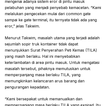
mengenai adanya sistem eror di pintu masuk
pelabuhan yang menjadi penyebab kemacetan. “Kami
melalukan pengecekan mulai dari common gate
sampai ke gate terminal, itu ternyata tidak ada yang
eror,” jelas Takwim.
Menurut Takwim, masalah utama yang terjadi adalah
sejumlah sopir truk kontainer tidak dapat
menunjukkan Surat Penyerahan Peti Kemas (TILA)
yang masih berlaku. Hal ini menyebabkan
keterlambatan di area pintu masuk. Untuk mengatasi
masalah tersebut, pihaknya memutuskan untuk
memperpanjang masa berlaku TILA, yang
memungkinkan kelancaran arus barang dan
pengurangan kepadatan.
“Kami bersepakat untuk memanualkan dan
memperpanjang masa berlaku TILA yang expired. Itu