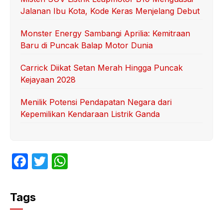
Jalanan Ibu Kota, Kode Keras Menjelang Debut
Monster Energy Sambangi Aprilia: Kemitraan
Baru di Puncak Balap Motor Dunia
Carrick Diikat Setan Merah Hingga Puncak
Kejayaan 2028
Menilik Potensi Pendapatan Negara dari
Kepemilikan Kendaraan Listrik Ganda
F
T
W
a
w
h
c
itt
at
Tags
e
er
s