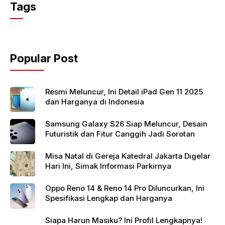
c
itt
at
Tags
e
er
s
b
A
o
p
Popular Post
o
p
k
Resmi Meluncur, Ini Detail iPad Gen 11 2025
dan Harganya di Indonesia
Samsung Galaxy S26 Siap Meluncur, Desain
Futuristik dan Fitur Canggih Jadi Sorotan
Misa Natal di Gereja Katedral Jakarta Digelar
Hari Ini, Simak Informasi Parkirnya
Oppo Reno 14 & Reno 14 Pro Diluncurkan, Ini
Spesifikasi Lengkap dan Harganya
Siapa Harun Masiku? Ini Profil Lengkapnya!