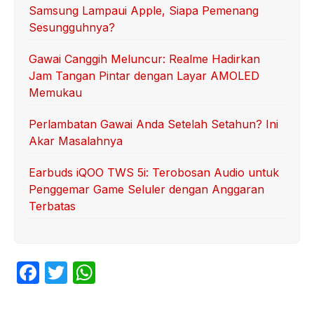
Samsung Lampaui Apple, Siapa Pemenang
Sesungguhnya?
Gawai Canggih Meluncur: Realme Hadirkan
Jam Tangan Pintar dengan Layar AMOLED
Memukau
Perlambatan Gawai Anda Setelah Setahun? Ini
Akar Masalahnya
Earbuds iQOO TWS 5i: Terobosan Audio untuk
Penggemar Game Seluler dengan Anggaran
Terbatas
F
T
W
a
w
h