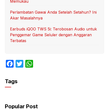
Memukau
Perlambatan Gawai Anda Setelah Setahun? Ini
Akar Masalahnya
Earbuds iQOO TWS 5i: Terobosan Audio untuk
Penggemar Game Seluler dengan Anggaran
Terbatas
F
T
W
a
w
h
c
itt
at
Tags
e
er
s
b
A
o
p
Popular Post