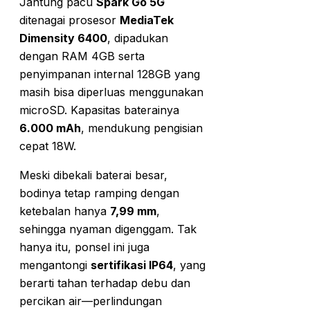
Jantung pacu
Spark Go 5G
ditenagai prosesor
MediaTek
Dimensity 6400
, dipadukan
dengan RAM 4GB serta
penyimpanan internal 128GB yang
masih bisa diperluas menggunakan
microSD. Kapasitas baterainya
6.000 mAh
, mendukung pengisian
cepat 18W.
Meski dibekali baterai besar,
bodinya tetap ramping dengan
ketebalan hanya
7,99 mm
,
sehingga nyaman digenggam. Tak
hanya itu, ponsel ini juga
mengantongi
sertifikasi IP64
, yang
berarti tahan terhadap debu dan
percikan air—perlindungan