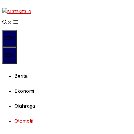
Langsung
ke
isi
Menu
Menu
Berita
Ekonomi
Olahraga
Otomotif