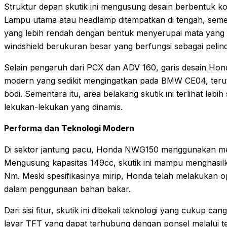
Struktur depan skutik ini mengusung desain berbentuk ko
Lampu utama atau headlamp ditempatkan di tengah, semen
yang lebih rendah dengan bentuk menyerupai mata yang t
windshield berukuran besar yang berfungsi sebagai pelin
Selain pengaruh dari PCX dan ADV 160, garis desain H
modern yang sedikit mengingatkan pada BMW CE04, teru
bodi. Sementara itu, area belakang skutik ini terlihat lebi
lekukan-lekukan yang dinamis.
Performa dan Teknologi Modern
Di sektor jantung pacu, Honda NWG150 menggunakan me
Mengusung kapasitas 149cc, skutik ini mampu menghasilka
Nm. Meski spesifikasinya mirip, Honda telah melakukan op
dalam penggunaan bahan bakar.
Dari sisi fitur, skutik ini dibekali teknologi yang cukup 
layar TFT yang dapat terhubung dengan ponsel melalui te