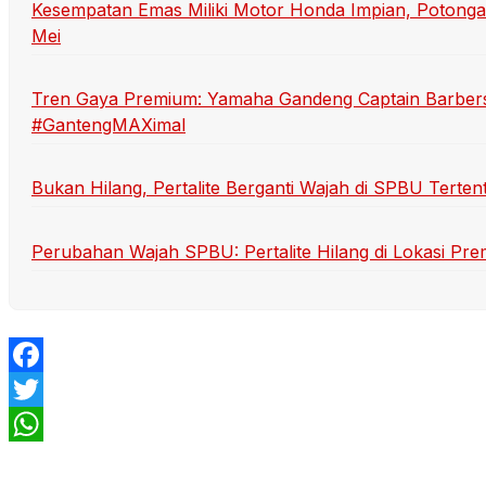
Kesempatan Emas Miliki Motor Honda Impian, Potonga
Mei
Tren Gaya Premium: Yamaha Gandeng Captain Barber
#GantengMAXimal
Bukan Hilang, Pertalite Berganti Wajah di SPBU Terten
Perubahan Wajah SPBU: Pertalite Hilang di Lokasi Pr
Facebook
Twitter
WhatsApp