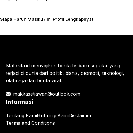
Siapa Harun Masiku? Ini Profil Lengkapnya!
Matakita.id menyajikan berita terbaru seputar yang
terjadi di dunia dari politik, bisnis, otomotif, teknologi,
olahraga dan berita viral.
makkasetiawan@outlook.com
Informasi
Tentang Kami
Hubungi Kami
Disclaimer
Terms and Conditions