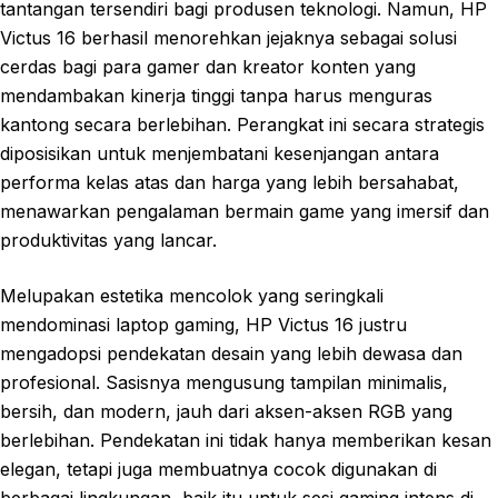
tantangan tersendiri bagi produsen teknologi. Namun, HP
Victus 16 berhasil menorehkan jejaknya sebagai solusi
cerdas bagi para gamer dan kreator konten yang
mendambakan kinerja tinggi tanpa harus menguras
kantong secara berlebihan. Perangkat ini secara strategis
diposisikan untuk menjembatani kesenjangan antara
performa kelas atas dan harga yang lebih bersahabat,
menawarkan pengalaman bermain game yang imersif dan
produktivitas yang lancar.
Melupakan estetika mencolok yang seringkali
mendominasi laptop gaming, HP Victus 16 justru
mengadopsi pendekatan desain yang lebih dewasa dan
profesional. Sasisnya mengusung tampilan minimalis,
bersih, dan modern, jauh dari aksen-aksen RGB yang
berlebihan. Pendekatan ini tidak hanya memberikan kesan
elegan, tetapi juga membuatnya cocok digunakan di