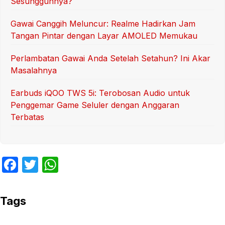
Sesungguhnya?
Gawai Canggih Meluncur: Realme Hadirkan Jam
Tangan Pintar dengan Layar AMOLED Memukau
Perlambatan Gawai Anda Setelah Setahun? Ini Akar
Masalahnya
Earbuds iQOO TWS 5i: Terobosan Audio untuk
Penggemar Game Seluler dengan Anggaran
Terbatas
F
T
W
a
w
h
c
itt
at
Tags
e
er
s