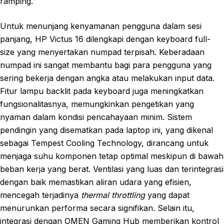
ramping.
Untuk menunjang kenyamanan pengguna dalam sesi
panjang, HP Victus 16 dilengkapi dengan keyboard full-
size yang menyertakan numpad terpisah. Keberadaan
numpad ini sangat membantu bagi para pengguna yang
sering bekerja dengan angka atau melakukan input data.
Fitur lampu backlit pada keyboard juga meningkatkan
fungsionalitasnya, memungkinkan pengetikan yang
nyaman dalam kondisi pencahayaan minim. Sistem
pendingin yang disematkan pada laptop ini, yang dikenal
sebagai Tempest Cooling Technology, dirancang untuk
menjaga suhu komponen tetap optimal meskipun di bawah
beban kerja yang berat. Ventilasi yang luas dan terintegrasi
dengan baik memastikan aliran udara yang efisien,
mencegah terjadinya
thermal throttling
yang dapat
menurunkan performa secara signifikan. Selain itu,
integrasi dengan OMEN Gaming Hub memberikan kontrol