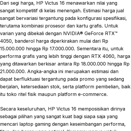
Dari segi harga, HP Victus 16 menawarkan nilai yang
sangat kompetitif di kelas menengah. Estimasi harga jual
sangat bervariasi tergantung pada konfigurasi spesifikasi,
terutama kombinasi prosesor dan kartu grafis. Untuk
varian yang dibekali dengan NVIDIA® GeForce RTX™
4050, banderol harga diperkirakan mulai dari Rp
15.000.000 hingga Rp 17.000.000. Sementara itu, untuk
performa grafis yang lebih tinggi dengan RTX 4060, harga
yang ditawarkan berkisar antara Rp 18.000.000 hingga Rp
21.000.000. Angka-angka ini merupakan estimasi dan
dapat berfluktuasi tergantung pada promo yang sedang
berjalan, ketersediaan stok, serta platform pembelian, baik
itu toko ritel fisik maupun platform e-commerce.
Secara keseluruhan, HP Victus 16 memposisikan dirinya
sebagai pilihan yang sangat kuat bagi siapa saja yang
mencari laptop gaming dengan keseimbangan performa,