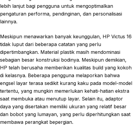
lebih lanjut bagi pengguna untuk mengoptimalkan
pengaturan performa, pendinginan, dan personalisasi
lainnya.
Meskipun menawarkan banyak keunggulan, HP Victus 16
tidak luput dari beberapa catatan yang perlu
dipertimbangkan. Material plastik masih mendominasi
sebagian besar konstruksi bodinya. Meskipun demikian,
HP telah berusaha memberikan kualitas build yang kokoh
di kelasnya. Beberapa pengguna melaporkan bahwa
engsel layar terasa sedikit kurang kaku pada model-model
tertentu, yang mungkin memerlukan kehati-hatian ekstra
saat membuka atau menutup layar. Selain itu, adaptor
daya yang disertakan memiliki ukuran yang relatif besar
dan bobot yang lumayan, yang perlu diperhitungkan saat
membawa perangkat bepergian.