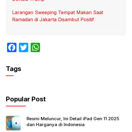
Larangan Sweeping Tempat Makan Saat
Ramadan di Jakarta Disambut Positif
F
T
W
a
w
h
c
itt
at
Tags
e
er
s
b
A
o
p
Popular Post
o
p
k
Resmi Meluncur, Ini Detail iPad Gen 11 2025
dan Harganya di Indonesia