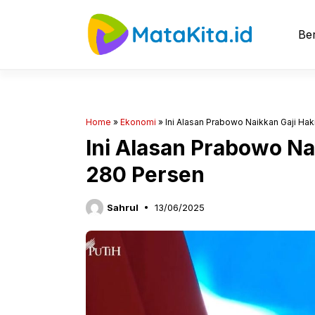
Langsung
ke
Ber
isi
Home
»
Ekonomi
»
Ini Alasan Prabowo Naikkan Gaji Ha
Ini Alasan Prabowo Na
280 Persen
Sahrul
13/06/2025