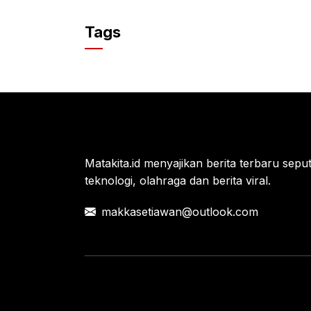
a
w
h
c
itt
at
Tags
e
er
s
b
A
o
p
o
p
k
Matakita.id menyajikan berita terbaru seputar
teknologi, olahraga dan berita viral.
makkasetiawan@outlook.com