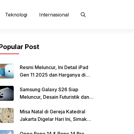
Teknologi
Internasional
Popular Post
Resmi Meluncur, Ini Detail iPad
Gen 11 2025 dan Harganya di
Indonesia
Samsung Galaxy S26 Siap
Meluncur, Desain Futuristik dan
Fitur Canggih Jadi Sorotan
Misa Natal di Gereja Katedral
Jakarta Digelar Hari Ini, Simak
Informasi Parkirnya
Oppo Reno 14 & Reno 14 Pro