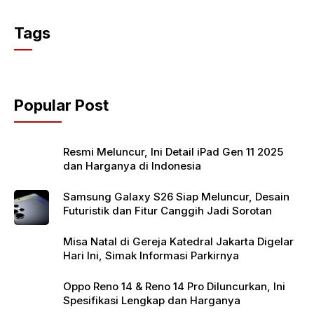
a
w
h
c
itt
at
Tags
e
er
s
b
A
o
p
Popular Post
o
p
k
Resmi Meluncur, Ini Detail iPad Gen 11 2025
dan Harganya di Indonesia
Samsung Galaxy S26 Siap Meluncur, Desain
Futuristik dan Fitur Canggih Jadi Sorotan
Misa Natal di Gereja Katedral Jakarta Digelar
Hari Ini, Simak Informasi Parkirnya
Oppo Reno 14 & Reno 14 Pro Diluncurkan, Ini
Spesifikasi Lengkap dan Harganya