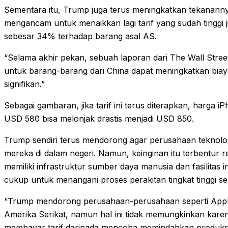
Sementara itu, Trump juga terus meningkatkan tekanann
mengancam untuk menaikkan lagi tarif yang sudah tinggi 
sebesar 34% terhadap barang asal AS.
“Selama akhir pekan, sebuah laporan dari The Wall Stree
untuk barang-barang dari China dapat meningkatkan bi
signifikan.”
Sebagai gambaran, jika tarif ini terus diterapkan, harga iP
USD 580 bisa melonjak drastis menjadi USD 850.
Trump sendiri terus mendorong agar perusahaan teknolo
mereka di dalam negeri. Namun, keinginan itu terbentur re
memiliki infrastruktur sumber daya manusia dan fasilitas 
cukup untuk menangani proses perakitan tingkat tinggi se
“Trump mendorong perusahaan-perusahaan seperti Appl
Amerika Serikat, namun hal ini tidak memungkinkan karen
membayar tarif daripada mencoba memindahkan produksi 