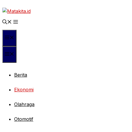
Langsung
ke
isi
Menu
Menu
Berita
Ekonomi
Olahraga
Otomotif