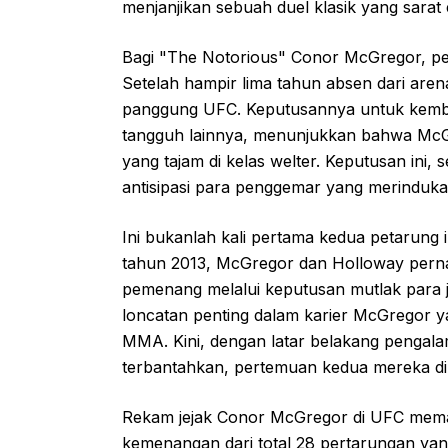
menjanjikan sebuah duel klasik yang sarat 
Bagi "The Notorious" Conor McGregor, p
Setelah hampir lima tahun absen dari are
panggung UFC. Keputusannya untuk kemba
tangguh lainnya, menunjukkan bahwa McGre
yang tajam di kelas welter. Keputusan ini,
antisipasi para penggemar yang merinduk
Ini bukanlah kali pertama kedua petarung i
tahun 2013, McGregor dan Holloway pernah
pemenang melalui keputusan mutlak para j
loncatan penting dalam karier McGregor ya
MMA. Kini, dengan latar belakang pengala
terbantahkan, pertemuan kedua mereka dip
Rekam jejak Conor McGregor di UFC meman
kemenangan dari total 28 pertarungan yan