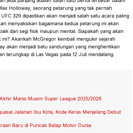
 jeda panjang adalah salah satu berita terbesar dalam
Max Holloway, seorang petarung yang tak pernah
 UFC 329 dipastikan akan menjadi salah satu acara paling
kan menyaksikan bagaimana kedua petarung ini akan
aik dari segi fisik maupun mental. Siapakah yang akan
k ini? Akankah McGregor kembali mengukir sejarah
ay akan menjadi batu sandungan yang menghentikan
n terungkap di Las Vegas pada 12 Juli mendatang.
Akhir Manis Musim Super League 2025/2026
guasai Jalanan Ibu Kota, Kode Keras Menjelang Debut
traan Baru di Puncak Balap Motor Dunia