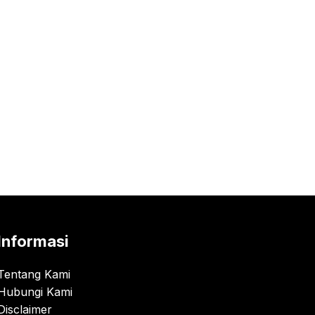
Informasi
Tentang Kami
Hubungi Kami
Disclaimer