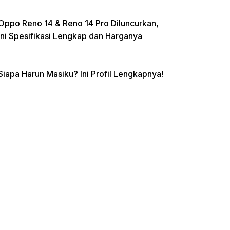
Oppo Reno 14 & Reno 14 Pro Diluncurkan,
Ini Spesifikasi Lengkap dan Harganya
Siapa Harun Masiku? Ini Profil Lengkapnya!