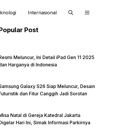
knologi
Internasional
Popular Post
Resmi Meluncur, Ini Detail iPad Gen 11 2025
dan Harganya di Indonesia
Samsung Galaxy S26 Siap Meluncur, Desain
Futuristik dan Fitur Canggih Jadi Sorotan
Misa Natal di Gereja Katedral Jakarta
Digelar Hari Ini, Simak Informasi Parkirnya