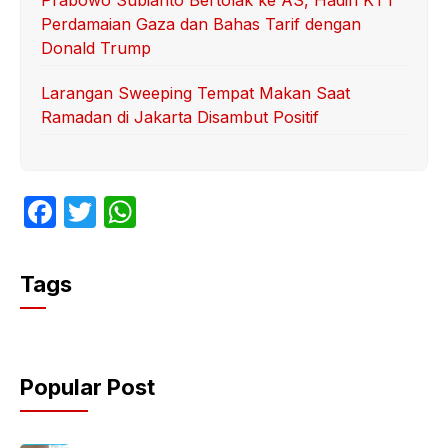
Prabowo Subianto Bertolak ke AS, Hadiri KTT
Perdamaian Gaza dan Bahas Tarif dengan
Donald Trump
Larangan Sweeping Tempat Makan Saat
Ramadan di Jakarta Disambut Positif
F
T
W
a
w
h
c
itt
at
Tags
e
er
s
b
A
o
p
Popular Post
o
p
k