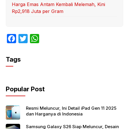
Harga Emas Antam Kembali Melemah, Kini
Rp2,918 Juta per Gram
F
T
W
a
w
h
c
itt
at
Tags
e
er
s
b
A
o
p
Popular Post
o
p
k
Resmi Meluncur, Ini Detail iPad Gen 11 2025
dan Harganya di Indonesia
Samsung Galaxy S26 Siap Meluncur, Desain