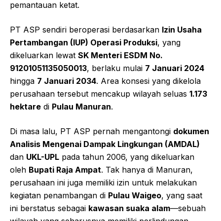
pemantauan ketat.
PT ASP sendiri beroperasi berdasarkan
Izin Usaha
Pertambangan (IUP) Operasi Produksi
, yang
dikeluarkan lewat
SK Menteri ESDM No.
91201051135050013
, berlaku mulai
7 Januari 2024
hingga
7 Januari 2034
. Area konsesi yang dikelola
perusahaan tersebut mencakup wilayah seluas
1.173
hektare
di
Pulau Manuran
.
Di masa lalu, PT ASP pernah mengantongi
dokumen
Analisis Mengenai Dampak Lingkungan (AMDAL)
dan
UKL-UPL
pada tahun 2006, yang dikeluarkan
oleh
Bupati Raja Ampat
. Tak hanya di Manuran,
perusahaan ini juga memiliki izin untuk melakukan
kegiatan penambangan di
Pulau Waigeo
, yang saat
ini berstatus sebagai
kawasan suaka alam
—sebuah