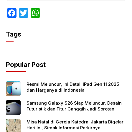
F
T
W
a
w
h
c
itt
at
Tags
e
er
s
b
A
o
p
Popular Post
o
p
k
Resmi Meluncur, Ini Detail iPad Gen 11 2025
dan Harganya di Indonesia
Samsung Galaxy S26 Siap Meluncur, Desain
Futuristik dan Fitur Canggih Jadi Sorotan
Misa Natal di Gereja Katedral Jakarta Digelar
Hari Ini, Simak Informasi Parkirnya