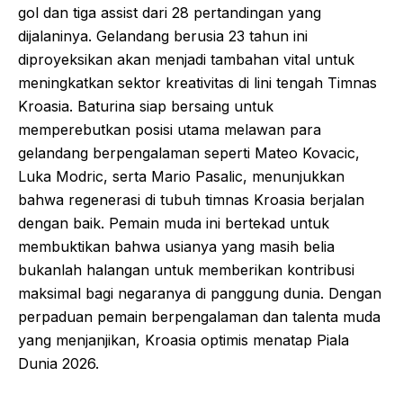
gol dan tiga assist dari 28 pertandingan yang
dijalaninya. Gelandang berusia 23 tahun ini
diproyeksikan akan menjadi tambahan vital untuk
meningkatkan sektor kreativitas di lini tengah Timnas
Kroasia. Baturina siap bersaing untuk
memperebutkan posisi utama melawan para
gelandang berpengalaman seperti Mateo Kovacic,
Luka Modric, serta Mario Pasalic, menunjukkan
bahwa regenerasi di tubuh timnas Kroasia berjalan
dengan baik. Pemain muda ini bertekad untuk
membuktikan bahwa usianya yang masih belia
bukanlah halangan untuk memberikan kontribusi
maksimal bagi negaranya di panggung dunia. Dengan
perpaduan pemain berpengalaman dan talenta muda
yang menjanjikan, Kroasia optimis menatap Piala
Dunia 2026.