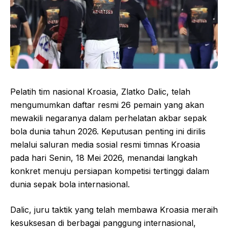
Pelatih tim nasional Kroasia, Zlatko Dalic, telah
mengumumkan daftar resmi 26 pemain yang akan
mewakili negaranya dalam perhelatan akbar sepak
bola dunia tahun 2026. Keputusan penting ini dirilis
melalui saluran media sosial resmi timnas Kroasia
pada hari Senin, 18 Mei 2026, menandai langkah
konkret menuju persiapan kompetisi tertinggi dalam
dunia sepak bola internasional.
Dalic, juru taktik yang telah membawa Kroasia meraih
kesuksesan di berbagai panggung internasional,