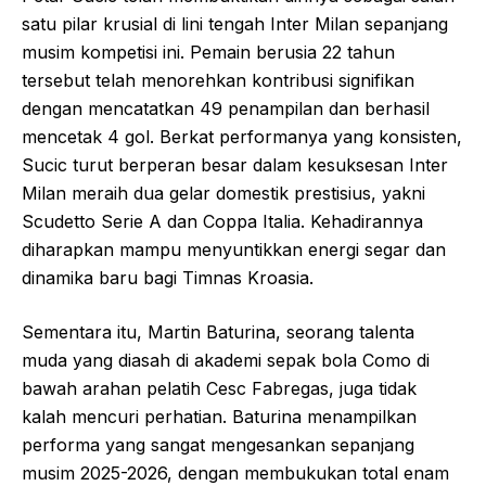
satu pilar krusial di lini tengah Inter Milan sepanjang
musim kompetisi ini. Pemain berusia 22 tahun
tersebut telah menorehkan kontribusi signifikan
dengan mencatatkan 49 penampilan dan berhasil
mencetak 4 gol. Berkat performanya yang konsisten,
Sucic turut berperan besar dalam kesuksesan Inter
Milan meraih dua gelar domestik prestisius, yakni
Scudetto Serie A dan Coppa Italia. Kehadirannya
diharapkan mampu menyuntikkan energi segar dan
dinamika baru bagi Timnas Kroasia.
Sementara itu, Martin Baturina, seorang talenta
muda yang diasah di akademi sepak bola Como di
bawah arahan pelatih Cesc Fabregas, juga tidak
kalah mencuri perhatian. Baturina menampilkan
performa yang sangat mengesankan sepanjang
musim 2025-2026, dengan membukukan total enam