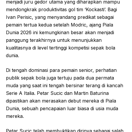
menjadi juru gedor utama yang diharapkan mampu
mendongkrak produktivitas gol tim ‘Kockasti’. Bagi
Ivan Perisic, yang menyandang predikat sebagai
pemain tertua kedua setelah Modric, ajang Piala
Dunia 2026 ini kemungkinan besar akan menjadi
panggung terakhirnya untuk menunjukkan
kualitasnya di level tertinggi kompetisi sepak bola
dunia.
Di tengah dominasi para pemain senior, perhatian
publik sepak bola juga tertuju pada dua permata
muda yang saat ini tengah bersinar terang di kancah
Serie A Italia. Petar Sucic dan Martin Baturina
dipastikan akan merasakan debut mereka di Piala
Dunia, sebuah pencapaian luar biasa di usia muda
mereka.
Petar Sucic telah membuktikan dirinya sebagai salah