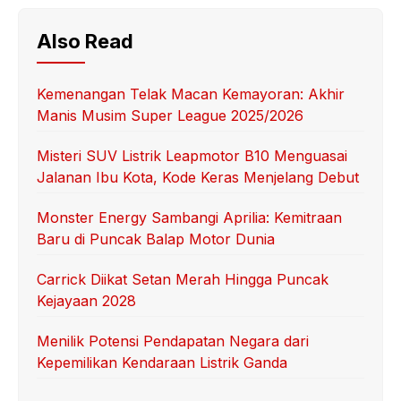
Also Read
Kemenangan Telak Macan Kemayoran: Akhir
Manis Musim Super League 2025/2026
Misteri SUV Listrik Leapmotor B10 Menguasai
Jalanan Ibu Kota, Kode Keras Menjelang Debut
Monster Energy Sambangi Aprilia: Kemitraan
Baru di Puncak Balap Motor Dunia
Carrick Diikat Setan Merah Hingga Puncak
Kejayaan 2028
Menilik Potensi Pendapatan Negara dari
Kepemilikan Kendaraan Listrik Ganda