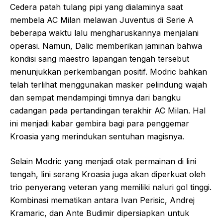
Cedera patah tulang pipi yang dialaminya saat
membela AC Milan melawan Juventus di Serie A
beberapa waktu lalu mengharuskannya menjalani
operasi. Namun, Dalic memberikan jaminan bahwa
kondisi sang maestro lapangan tengah tersebut
menunjukkan perkembangan positif. Modric bahkan
telah terlihat menggunakan masker pelindung wajah
dan sempat mendampingi timnya dari bangku
cadangan pada pertandingan terakhir AC Milan. Hal
ini menjadi kabar gembira bagi para penggemar
Kroasia yang merindukan sentuhan magisnya.
Selain Modric yang menjadi otak permainan di lini
tengah, lini serang Kroasia juga akan diperkuat oleh
trio penyerang veteran yang memiliki naluri gol tinggi.
Kombinasi mematikan antara Ivan Perisic, Andrej
Kramaric, dan Ante Budimir dipersiapkan untuk