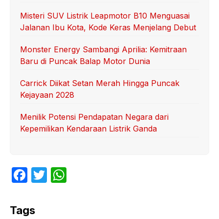
Misteri SUV Listrik Leapmotor B10 Menguasai
Jalanan Ibu Kota, Kode Keras Menjelang Debut
Monster Energy Sambangi Aprilia: Kemitraan
Baru di Puncak Balap Motor Dunia
Carrick Diikat Setan Merah Hingga Puncak
Kejayaan 2028
Menilik Potensi Pendapatan Negara dari
Kepemilikan Kendaraan Listrik Ganda
F
T
W
a
w
h
c
itt
at
Tags