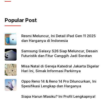
e
er
s
b
A
o
p
Popular Post
o
p
k
Resmi Meluncur, Ini Detail iPad Gen 11 2025
dan Harganya di Indonesia
Samsung Galaxy S26 Siap Meluncur, Desain
Futuristik dan Fitur Canggih Jadi Sorotan
Misa Natal di Gereja Katedral Jakarta Digelar
Hari Ini, Simak Informasi Parkirnya
Oppo Reno 14 & Reno 14 Pro Diluncurkan, Ini
Spesifikasi Lengkap dan Harganya
Siapa Harun Masiku? Ini Profil Lengkapnya!