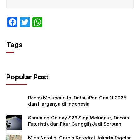
F
T
W
a
w
h
c
itt
at
Tags
e
er
s
b
A
o
p
Popular Post
o
p
k
Resmi Meluncur, Ini Detail iPad Gen 11 2025
dan Harganya di Indonesia
Samsung Galaxy S26 Siap Meluncur, Desain
Futuristik dan Fitur Canggih Jadi Sorotan
Misa Natal di Gereja Katedral Jakarta Digelar