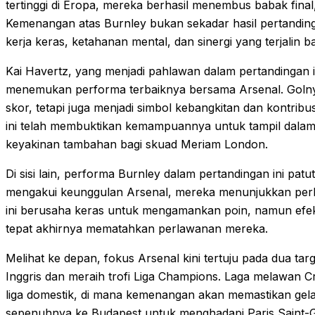
tertinggi di Eropa, mereka berhasil menembus babak final
Kemenangan atas Burnley bukan sekadar hasil pertanding
kerja keras, ketahanan mental, dan sinergi yang terjalin 
Kai Havertz, yang menjadi pahlawan dalam pertandingan 
menemukan performa terbaiknya bersama Arsenal. Goln
skor, tetapi juga menjadi simbol kebangkitan dan kontribu
ini telah membuktikan kemampuannya untuk tampil dal
keyakinan tambahan bagi skuad Meriam London.
Di sisi lain, performa Burnley dalam pertandingan ini pa
mengakui keunggulan Arsenal, mereka menunjukkan perla
ini berusaha keras untuk mengamankan poin, namun efek
tepat akhirnya mematahkan perlawanan mereka.
Melihat ke depan, fokus Arsenal kini tertuju pada dua ta
Inggris dan meraih trofi Liga Champions. Laga melawan Cry
liga domestik, di mana kemenangan akan memastikan gelar
sepenuhnya ke Budapest untuk menghadapi Paris Saint-Ge