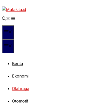
Langsung
ke
isi
Menu
Menu
Berita
Ekonomi
Olahraga
Otomotif