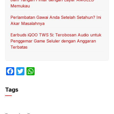
Memukau
Perlambatan Gawai Anda Setelah Setahun? Ini
Akar Masalahnya
Earbuds iQOO TWS 5i: Terobosan Audio untuk
Penggemar Game Seluler dengan Anggaran
Terbatas
F
T
W
a
w
h
c
itt
at
Tags
e
er
s
b
A
o
p