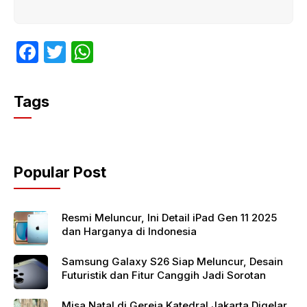
F
T
W
a
w
h
c
itt
at
Tags
e
er
s
b
A
o
p
Popular Post
o
p
k
Resmi Meluncur, Ini Detail iPad Gen 11 2025
dan Harganya di Indonesia
Samsung Galaxy S26 Siap Meluncur, Desain
Futuristik dan Fitur Canggih Jadi Sorotan
Misa Natal di Gereja Katedral Jakarta Digelar