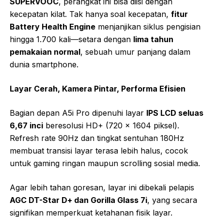
SUPERVOOC
, perangkat ini bisa diisi dengan
kecepatan kilat. Tak hanya soal kecepatan,
fitur
Battery Health Engine
menjanjikan siklus pengisian
hingga 1.700 kali—setara dengan
lima tahun
pemakaian normal
, sebuah umur panjang dalam
dunia smartphone.
Layar Cerah, Kamera Pintar, Performa Efisien
Bagian depan A5i Pro dipenuhi layar
IPS LCD seluas
6,67 inci
beresolusi HD+ (720 x 1604 piksel).
Refresh rate 90Hz dan tingkat sentuhan 180Hz
membuat transisi layar terasa lebih halus, cocok
untuk gaming ringan maupun scrolling sosial media.
Agar lebih tahan goresan, layar ini dibekali pelapis
AGC DT-Star D+ dan Gorilla Glass 7i
, yang secara
signifikan memperkuat ketahanan fisik layar.