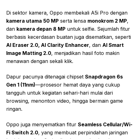
Di sektor kamera, Oppo membekali A5i Pro dengan
kamera utama 50 MP
serta lensa
monokrom 2 MP
,
dan
kamera depan 8 MP
untuk selfie. Sejumlah fitur
berbasis kecerdasan buatan juga disematkan, seperti
AI Eraser 2.0, AI Clarity Enhancer
, dan
AI Smart
Image Matting 2.0
, menjadikan hasil foto makin
menawan dengan sekali klik.
Dapur pacunya ditenagai chipset
Snapdragon 6s
Gen 1 (11nm)
—prosesor hemat daya yang cukup
tangguh untuk kegiatan sehari-hari mulai dari
browsing, menonton video, hingga bermain game
ringan.
Oppo juga menyematkan fitur
Seamless Cellular/Wi-
Fi Switch 2.0
, yang membuat perpindahan jaringan