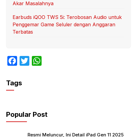
Akar Masalahnya
Earbuds iQOO TWS 5i: Terobosan Audio untuk
Penggemar Game Seluler dengan Anggaran
Terbatas
F
T
W
a
w
h
c
itt
at
Tags
e
er
s
b
A
o
p
Popular Post
o
p
k
Resmi Meluncur, Ini Detail iPad Gen 11 2025