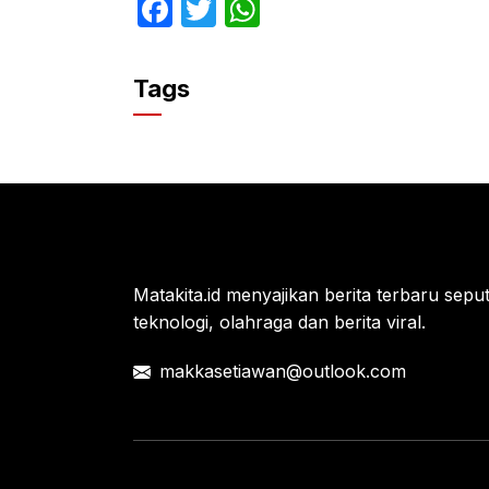
F
T
W
a
w
h
c
itt
at
Tags
e
er
s
b
A
o
p
o
p
k
Matakita.id menyajikan berita terbaru seputar
teknologi, olahraga dan berita viral.
makkasetiawan@outlook.com