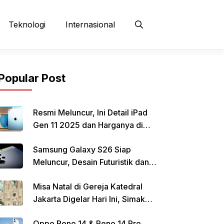
Teknologi
Internasional
Popular Post
Resmi Meluncur, Ini Detail iPad
Gen 11 2025 dan Harganya di
Indonesia
Samsung Galaxy S26 Siap
Meluncur, Desain Futuristik dan
Fitur Canggih Jadi Sorotan
Misa Natal di Gereja Katedral
Jakarta Digelar Hari Ini, Simak
Informasi Parkirnya
Oppo Reno 14 & Reno 14 Pro