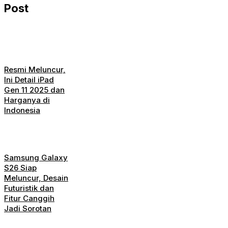
Post
Resmi Meluncur,
Ini Detail iPad
Gen 11 2025 dan
Harganya di
Indonesia
Samsung Galaxy
S26 Siap
Meluncur, Desain
Futuristik dan
Fitur Canggih
Jadi Sorotan