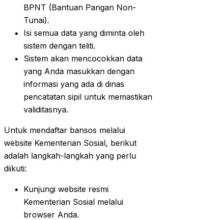
BPNT (Bantuan Pangan Non-
Tunai).
Isi semua data yang diminta oleh
sistem dengan teliti.
Sistem akan mencocokkan data
yang Anda masukkan dengan
informasi yang ada di dinas
pencatatan sipil untuk memastikan
validitasnya.
Untuk mendaftar bansos melalui
website Kementerian Sosial, berikut
adalah langkah-langkah yang perlu
diikuti:
Kunjungi website resmi
Kementerian Sosial melalui
browser Anda.