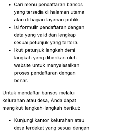
Cari menu pendaftaran bansos
yang tersedia di halaman utama
atau di bagian layanan publik.
Isi formulir pendaftaran dengan
data yang valid dan lengkap
sesuai petunjuk yang tertera.
Ikuti petunjuk langkah demi
langkah yang diberikan oleh
website untuk menyelesaikan
proses pendaftaran dengan
benar.
Untuk mendaftar bansos melalui
kelurahan atau desa, Anda dapat
mengikuti langkah-langkah berikut:
Kunjungi kantor kelurahan atau
desa terdekat yang sesuai dengan