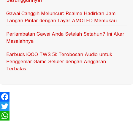
Gawai Canggih Meluncur: Realme Hadirkan Jam
Tangan Pintar dengan Layar AMOLED Memukau
Perlambatan Gawai Anda Setelah Setahun? Ini Akar
Masalahnya
Earbuds iQOO TWS 5i: Terobosan Audio untuk
Penggemar Game Seluler dengan Anggaran
Terbatas
F
a
T
c
w
W