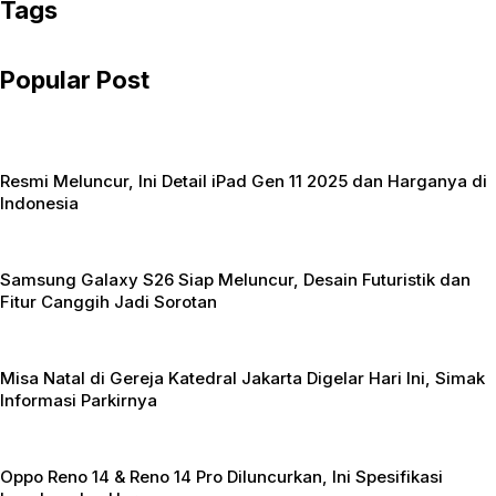
e
i
h
Tags
b
t
a
Popular Post
o
t
t
o
e
s
k
r
A
Resmi Meluncur, Ini Detail iPad Gen 11 2025 dan Harganya di
p
Indonesia
p
Samsung Galaxy S26 Siap Meluncur, Desain Futuristik dan
Fitur Canggih Jadi Sorotan
Misa Natal di Gereja Katedral Jakarta Digelar Hari Ini, Simak
Informasi Parkirnya
Oppo Reno 14 & Reno 14 Pro Diluncurkan, Ini Spesifikasi