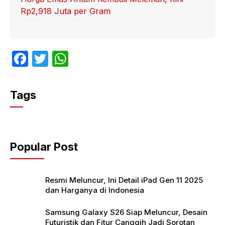
Rp2,918 Juta per Gram
F
T
W
a
w
h
c
itt
at
Tags
e
er
s
b
A
o
p
Popular Post
o
p
k
Resmi Meluncur, Ini Detail iPad Gen 11 2025
dan Harganya di Indonesia
Samsung Galaxy S26 Siap Meluncur, Desain
Futuristik dan Fitur Canggih Jadi Sorotan