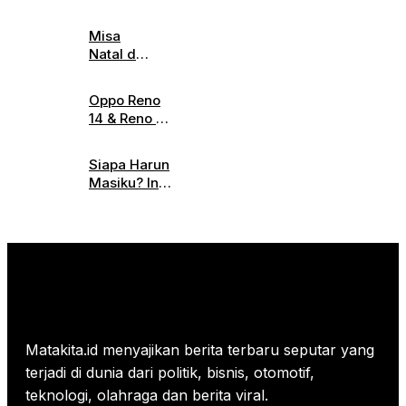
S26 Siap
Harganya
Meluncur,
di
Misa
Desain
Indonesia
Natal di
Futuristik
Gereja
dan Fitur
Katedral
Canggih
Oppo Reno
Jakarta
Jadi
14 & Reno 14
Digelar
Sorotan
Pro
Hari Ini,
Diluncurkan,
Simak
Siapa Harun
Ini
Informasi
Masiku? Ini
Spesifikasi
Parkirnya
Profil
Lengkap
Lengkapnya!
dan
Harganya
Matakita.id menyajikan berita terbaru seputar yang
terjadi di dunia dari politik, bisnis, otomotif,
teknologi, olahraga dan berita viral.