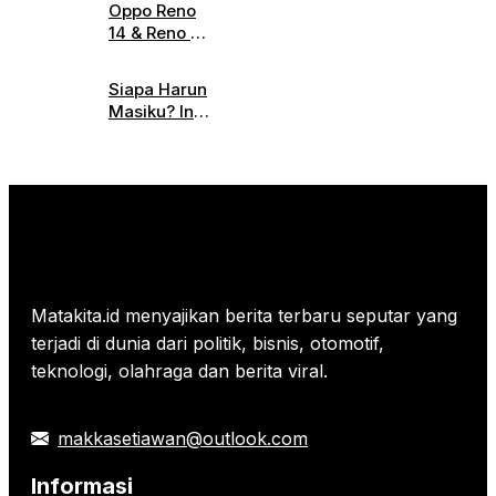
Canggih
Oppo Reno
Jakarta
Jadi
14 & Reno 14
Digelar
Sorotan
Pro
Hari Ini,
Diluncurkan,
Simak
Siapa Harun
Ini
Informasi
Masiku? Ini
Spesifikasi
Parkirnya
Profil
Lengkap
Lengkapnya!
dan
Harganya
Matakita.id menyajikan berita terbaru seputar yang
terjadi di dunia dari politik, bisnis, otomotif,
teknologi, olahraga dan berita viral.
makkasetiawan@outlook.com
Informasi