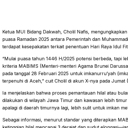
Ketua MUI Bidang Dakwah, Cholil Nafis, mengungkapkan
puasa Ramadan 2025 antara Pemerintah dan Muhammadiya
terdapat kesepakatan terkait penentuan Hari Raya Idul Fitr
“Mulai puasa tahun 1446 H/2025 potensi berbeda, tapi 
kriteria MABIMS (Menteri-menteri Agama Brunei Darussal
pada tanggal 28 Februari 2025 untuk imkanurru’yah (imka
terpenuhi di Aceh,” cuit Cholil di akun X-nya pada Jumat 
Ia menjelaskan bahwa proses pemantauan hilal atau bulan
dilakukan di wilayah Jawa Timur dan kawasan lebih timur
apalagi di daerah timurnya lagi, lebih sulit untuk imkan m
Sebagai informasi, menurut standar yang diterapkan MAB
ketinggian hilal mencapai 3 derajat dan sudut elongasi—ja