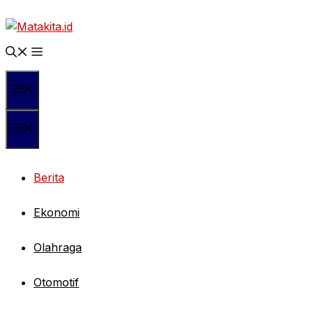
Langsung
ke
isi
Menu
Menu
Berita
Ekonomi
Olahraga
Otomotif