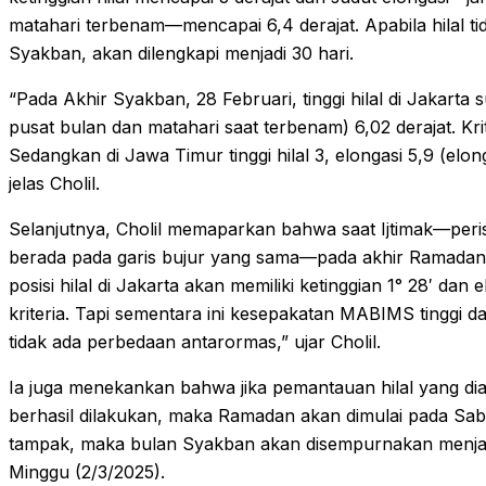
matahari terbenam—mencapai 6,4 derajat. Apabila hilal tid
Syakban, akan dilengkapi menjadi 30 hari.
“Pada Akhir Syakban, 28 Februari, tinggi hilal di Jakarta s
pusat bulan dan matahari saat terbenam) 6,02 derajat. Kri
Sedangkan di Jawa Timur tinggi hilal 3, elongasi 5,9 (el
jelas Cholil.
Selanjutnya, Cholil memaparkan bahwa saat Ijtimak—peris
berada pada garis bujur yang sama—pada akhir Ramadan,
posisi hilal di Jakarta akan memiliki ketinggian 1° 28′ dan el
kriteria. Tapi sementara ini kesepakatan MABIMS tinggi d
tidak ada perbedaan antarormas,” ujar Cholil.
Ia juga menekankan bahwa jika pemantauan hilal yang di
berhasil dilakukan, maka Ramadan akan dimulai pada Sabtu
tampak, maka bulan Syakban akan disempurnakan menjadi
Minggu (2/3/2025).