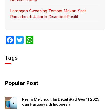
Larangan Sweeping Tempat Makan Saat
Ramadan di Jakarta Disambut Positif
F
T
W
a
w
h
c
itt
at
Tags
e
er
s
b
A
o
p
Popular Post
o
p
k
Resmi Meluncur, Ini Detail iPad Gen 11 2025
dan Harganya di Indonesia