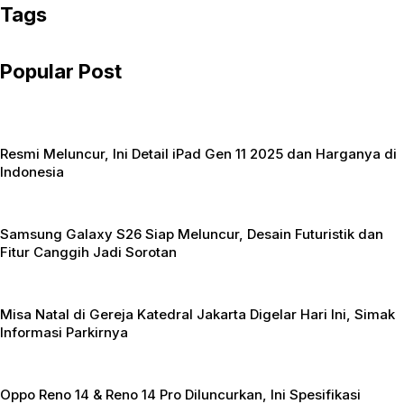
c
itt
at
Tags
e
er
s
b
A
Popular Post
o
p
o
p
k
Resmi Meluncur, Ini Detail iPad Gen 11 2025 dan Harganya di
Indonesia
Samsung Galaxy S26 Siap Meluncur, Desain Futuristik dan
Fitur Canggih Jadi Sorotan
Misa Natal di Gereja Katedral Jakarta Digelar Hari Ini, Simak
Informasi Parkirnya
Oppo Reno 14 & Reno 14 Pro Diluncurkan, Ini Spesifikasi