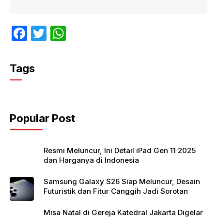
F
T
W
a
w
h
c
itt
at
Tags
e
er
s
b
A
o
p
Popular Post
o
p
k
Resmi Meluncur, Ini Detail iPad Gen 11 2025
dan Harganya di Indonesia
Samsung Galaxy S26 Siap Meluncur, Desain
Futuristik dan Fitur Canggih Jadi Sorotan
Misa Natal di Gereja Katedral Jakarta Digelar