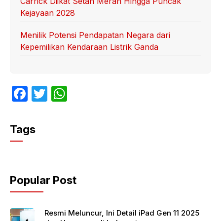
Carrick Diikat Setan Merah Hingga Puncak
Kejayaan 2028
Menilik Potensi Pendapatan Negara dari
Kepemilikan Kendaraan Listrik Ganda
F
T
W
a
w
h
c
itt
at
Tags
e
er
s
b
A
o
p
Popular Post
o
p
k
Resmi Meluncur, Ini Detail iPad Gen 11 2025