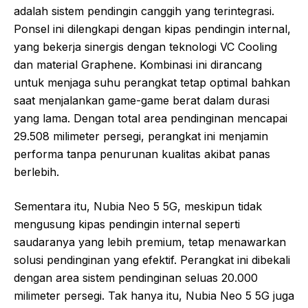
adalah sistem pendingin canggih yang terintegrasi.
Ponsel ini dilengkapi dengan kipas pendingin internal,
yang bekerja sinergis dengan teknologi VC Cooling
dan material Graphene. Kombinasi ini dirancang
untuk menjaga suhu perangkat tetap optimal bahkan
saat menjalankan game-game berat dalam durasi
yang lama. Dengan total area pendinginan mencapai
29.508 milimeter persegi, perangkat ini menjamin
performa tanpa penurunan kualitas akibat panas
berlebih.
Sementara itu, Nubia Neo 5 5G, meskipun tidak
mengusung kipas pendingin internal seperti
saudaranya yang lebih premium, tetap menawarkan
solusi pendinginan yang efektif. Perangkat ini dibekali
dengan area sistem pendinginan seluas 20.000
milimeter persegi. Tak hanya itu, Nubia Neo 5 5G juga