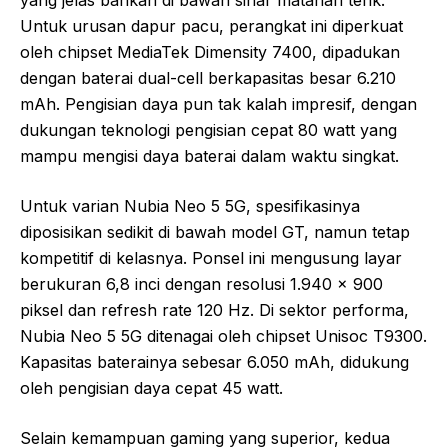
yang jelas bahkan di bawah sinar matahari terik.
Untuk urusan dapur pacu, perangkat ini diperkuat
oleh chipset MediaTek Dimensity 7400, dipadukan
dengan baterai dual-cell berkapasitas besar 6.210
mAh. Pengisian daya pun tak kalah impresif, dengan
dukungan teknologi pengisian cepat 80 watt yang
mampu mengisi daya baterai dalam waktu singkat.
Untuk varian Nubia Neo 5 5G, spesifikasinya
diposisikan sedikit di bawah model GT, namun tetap
kompetitif di kelasnya. Ponsel ini mengusung layar
berukuran 6,8 inci dengan resolusi 1.940 x 900
piksel dan refresh rate 120 Hz. Di sektor performa,
Nubia Neo 5 5G ditenagai oleh chipset Unisoc T9300.
Kapasitas baterainya sebesar 6.050 mAh, didukung
oleh pengisian daya cepat 45 watt.
Selain kemampuan gaming yang superior, kedua