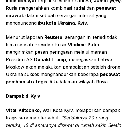
lebih dahsyat
terjadi keesokan harinya,
Jumat (6/6)
.
Rusia mengerahkan kombinasi
rudal
dan
pesawat
nirawak
dalam sebuah serangan intensif yang
mengguncang
ibu kota Ukraina, Kyiv
.
Menurut laporan
Reuters
, serangan ini terjadi tidak
lama setelah Presiden Rusia
Vladimir Putin
mengirimkan pesan peringatan melalui mantan
Presiden AS
Donald Trump
, menegaskan bahwa
Moskow akan melakukan pembalasan setelah drone
Ukraina sukses menghancurkan beberapa
pesawat
pembom strategis
di kedalaman wilayah Rusia.
Dampak di Kyiv
Vitali Klitschko
, Wali Kota Kyiv, melaporkan dampak
tragis serangan tersebut.
“Setidaknya 20 orang
terluka, 16 di antaranya dirawat di rumah sakit. Selain