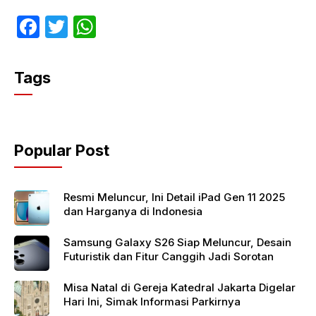
F
T
W
a
w
h
c
itt
at
Tags
e
er
s
b
A
o
p
Popular Post
o
p
k
Resmi Meluncur, Ini Detail iPad Gen 11 2025
dan Harganya di Indonesia
Samsung Galaxy S26 Siap Meluncur, Desain
Futuristik dan Fitur Canggih Jadi Sorotan
Misa Natal di Gereja Katedral Jakarta Digelar
Hari Ini, Simak Informasi Parkirnya