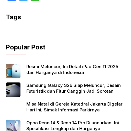
a
w
h
c
itt
at
Tags
e
er
s
b
A
o
p
Popular Post
o
p
k
Resmi Meluncur, Ini Detail iPad Gen 11 2025
dan Harganya di Indonesia
Samsung Galaxy S26 Siap Meluncur, Desain
Futuristik dan Fitur Canggih Jadi Sorotan
Misa Natal di Gereja Katedral Jakarta Digelar
Hari Ini, Simak Informasi Parkirnya
Oppo Reno 14 & Reno 14 Pro Diluncurkan, Ini
Spesifikasi Lengkap dan Harganya