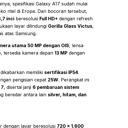
a, spesifikasi Galaxy A17 sudah mulai
ko ritel di Eropa. Dari bocoran tersebut,
7 inci
beresolusi
Full HD+
dengan refresh
ukaan layar dilindungi
Gorilla Glass Victus
,
as atas Samsung.
mera utama 50 MP dengan OIS
, lensa
o, tersedia kamera depan
13 MP
dengan
 dikabarkan memiliki
sertifikasi IP54
.
ngan pengisian cepat
25W
. Perangkat ini
 7
, disertai janji
6 pembaruan sistem
ng beredar antara lain
silver, hitam, dan
r dengan layar beresolusi
720 x 1.600