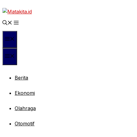
Langsung
ke
isi
Menu
Menu
Berita
Ekonomi
Olahraga
Otomotif