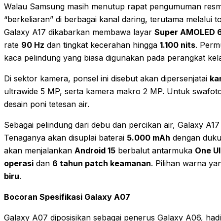
Walau Samsung masih menutup rapat pengumuman resminy
“berkeliaran” di berbagai kanal daring, terutama melalui to
Galaxy A17 dikabarkan membawa layar
Super AMOLED 6,
rate
90 Hz
dan tingkat kecerahan hingga
1.100 nits
. Perm
kaca pelindung yang biasa digunakan pada perangkat kel
Di sektor kamera, ponsel ini disebut akan dipersenjatai
ka
ultrawide 5 MP, serta kamera makro 2 MP. Untuk swafot
desain poni tetesan air.
Sebagai pelindung dari debu dan percikan air, Galaxy A17
Tenaganya akan disuplai baterai
5.000 mAh
dengan duku
akan menjalankan
Android 15
berbalut antarmuka
One UI
operasi
dan
6 tahun patch keamanan
. Pilihan warna ya
biru
.
Bocoran Spesifikasi Galaxy A07
Galaxy A07 diposisikan sebagai penerus Galaxy A06, hadi